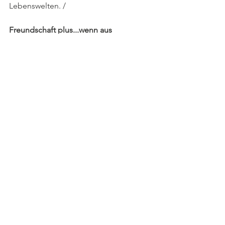
Lebenswelten. /
Freundschaft plus...wenn aus 
Freundschaft Familie wird. Tante Claudi 
loves you!
#feelslikecominghome
#secondhome
#hamburgliebe
#hamburgmeineperle
#vonmünchenandenelbstrand
#friendship
#verbundenheit
#family
#qualitytime
#moveyoursoul